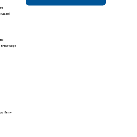
te
 naszej
mii
o firmowego
az firmy.