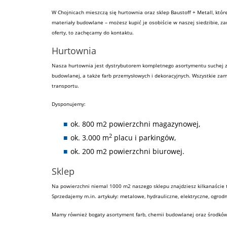
W Chojnicach mieszczą się hurtownia oraz sklep
Baustoff
+ Metall, któ
materiały budowlane
– możesz kupić je osobiście w naszej siedzibie, z
oferty, to zachęcamy do kontaktu.
Hurtownia
Nasza hurtownia jest dystrybutorem kompletnego asortymentu
suchej
budowlanej
, a także
farb
przemysłowych i dekoracyjnych. Wszystkie za
transportu.
Dysponujemy:
ok. 800 m2 powierzchni magazynowej,
2
ok. 3.000 m
placu i parkingów,
ok. 200 m2 powierzchni biurowej.
Sklep
Na powierzchni niemal 1000 m2 naszego sklepu znajdziesz kilkanaście 
Sprzedajemy m.in. artykuły: metalowe, hydrauliczne, elektryczne, ogrod
Mamy również bogaty asortyment farb, chemii budowlanej oraz środków