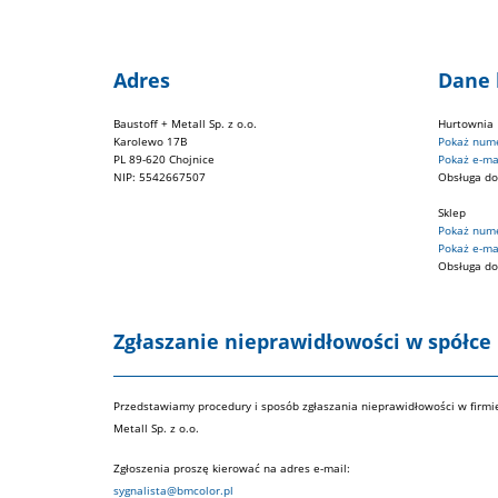
Adres
Dane
Baustoff + Metall Sp. z o.o.
Hurtownia
Karolewo 17B
PL 89-620 Chojnice
NIP: 5542667507
Obsługa do
Sklep
Obsługa do
Zgłaszanie nieprawidłowości w spółce B
Przedstawiamy procedury i sposób zgłaszania nieprawidłowości w firmie
Metall Sp. z o.o.
Zgłoszenia proszę kierować na adres e-mail:
sygnalista@bmcolor.pl