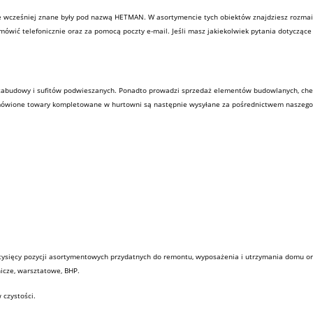
re wcześniej znane były pod nazwą HETMAN. W asortymencie tych obiektów znajdziesz rozmai
amówić telefonicznie oraz za pomocą poczty e-mail. Jeśli masz jakiekolwiek pytania dotyczące
 zabudowy
i
sufitów
podwieszanych. Ponadto prowadzi sprzedaż elementów
budowlanych
,
che
mówione towary kompletowane w hurtowni są następnie wysyłane za pośrednictwem naszeg
tysięcy pozycji asortymentowych przydatnych do remontu, wyposażenia i utrzymania domu or
nicze, warsztatowe, BHP.
 czystości.