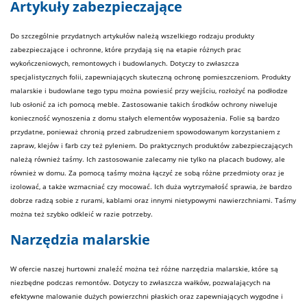
Artykuły zabezpieczające
Do szczególnie przydatnych artykułów należą wszelkiego rodzaju produkty
zabezpieczające i ochronne, które przydają się na etapie różnych prac
wykończeniowych, remontowych i budowlanych. Dotyczy to zwłaszcza
specjalistycznych folii, zapewniających skuteczną ochronę pomieszczeniom. Produkty
malarskie i budowlane tego typu można powiesić przy wejściu, rozłożyć na podłodze
lub osłonić za ich pomocą meble. Zastosowanie takich środków ochrony niweluje
konieczność wynoszenia z domu stałych elementów wyposażenia. Folie są bardzo
przydatne, ponieważ chronią przed zabrudzeniem spowodowanym korzystaniem z
zapraw, klejów i
farb
czy też pyleniem. Do praktycznych produktów zabezpieczających
należą również taśmy. Ich zastosowanie zalecamy nie tylko na placach budowy, ale
również w domu. Za pomocą taśmy można łączyć ze sobą różne przedmioty oraz je
izolować, a także wzmacniać czy mocować. Ich duża wytrzymałość sprawia, że bardzo
dobrze radzą sobie z rurami, kablami oraz innymi nietypowymi nawierzchniami. Taśmy
można też szybko odkleić w razie potrzeby.
Narzędzia malarskie
W ofercie naszej hurtowni znaleźć można też różne narzędzia malarskie, które są
niezbędne podczas remontów. Dotyczy to zwłaszcza wałków, pozwalających na
efektywne malowanie dużych powierzchni płaskich oraz zapewniających wygodne i