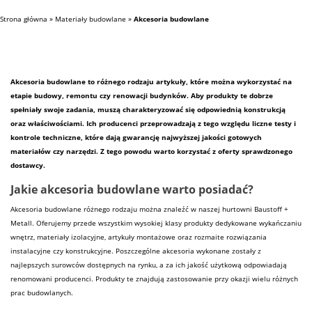
Strona główna
»
Materiały budowlane
»
Akcesoria budowlane
Akcesoria
budowlane
to różnego rodzaju artykuły, które można wykorzystać na
etapie budowy, remontu czy renowacji budynków. Aby produkty te dobrze
spełniały swoje zadania, muszą charakteryzować się odpowiednią konstrukcją
oraz właściwościami. Ich producenci przeprowadzają z tego względu liczne testy i
kontrole techniczne, które dają gwarancję najwyższej jakości gotowych
materiałów
czy narzędzi. Z tego powodu warto korzystać z oferty sprawdzonego
dostawcy.
Jakie akcesoria budowlane warto posiadać?
Akcesoria budowlane różnego rodzaju można znaleźć w naszej hurtowni
Baustoff
+
Metall. Oferujemy przede wszystkim wysokiej klasy produkty dedykowane wykańczaniu
wnętrz,
materiały
izolacyjne, artykuły montażowe oraz rozmaite rozwiązania
instalacyjne czy konstrukcyjne. Poszczególne akcesoria wykonane zostały z
najlepszych surowców dostępnych na rynku, a za ich jakość użytkową odpowiadają
renomowani producenci. Produkty te znajdują zastosowanie przy okazji wielu różnych
prac budowlanych.