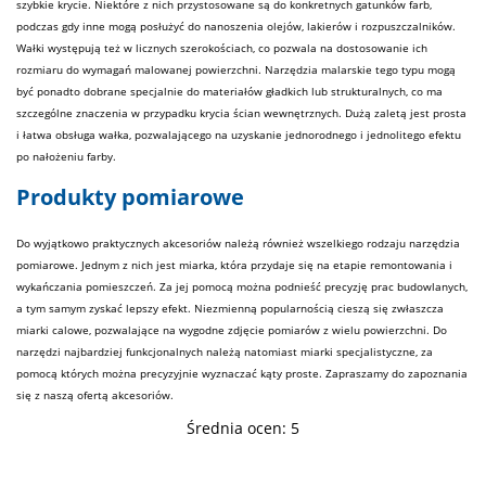
szybkie krycie. Niektóre z nich przystosowane są do konkretnych gatunków farb,
podczas gdy inne mogą posłużyć do nanoszenia olejów, lakierów i rozpuszczalników.
Wałki występują też w licznych szerokościach, co pozwala na dostosowanie ich
rozmiaru do wymagań malowanej powierzchni. Narzędzia malarskie tego typu mogą
być ponadto dobrane specjalnie do materiałów gładkich lub strukturalnych, co ma
szczególne znaczenia w przypadku krycia ścian wewnętrznych. Dużą zaletą jest prosta
i łatwa obsługa wałka, pozwalającego na uzyskanie jednorodnego i jednolitego efektu
po nałożeniu
farby
.
Produkty pomiarowe
Do wyjątkowo praktycznych akcesoriów należą również wszelkiego rodzaju narzędzia
pomiarowe. Jednym z nich jest miarka, która przydaje się na etapie remontowania i
wykańczania pomieszczeń. Za jej pomocą można podnieść precyzję prac budowlanych,
a tym samym zyskać lepszy efekt. Niezmienną popularnością cieszą się zwłaszcza
miarki calowe, pozwalające na wygodne zdjęcie pomiarów z wielu powierzchni. Do
narzędzi najbardziej funkcjonalnych należą natomiast miarki specjalistyczne, za
pomocą których można precyzyjnie wyznaczać kąty proste. Zapraszamy do zapoznania
się z naszą ofertą akcesoriów.
Średnia ocen:
5