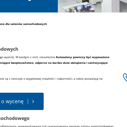
lane dla salonów samochodowych
hodowych
o wystrój. W każdym z nich, niezależnie
Autosalony powinny być wyposażone
iające bezpieczeństwo, odporne na bardzo duże obciążenia i zachwycające
ane są z tworzyw o wyjątkowej trwałości i odporności, a także pozwalają na
 o wycenę
amochodowego
 odświeżenia, wyremontowania lub zaaranżowania swojego salonu samochodowego.