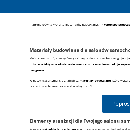
Strona główna
»
Oferta materiałów budowlanych
»
Materiały budow
Materiały budowlane dla salonów samoc
Można stwierdzić, że wizytówką każdego salonu samochodowego jest jeg
m.in. w efektywne oświetlenie wewnętrzne oraz konstrukcje zapewn
designem
.
W naszym asortymencie znajdziesz
materiały budowlane
, które wykon
zaaranżowanie wnętrza w niebanalny sposób.
Poproś
Elementy aranżacji dla Twojego salonu s
W naszym
składzie
budowlanym
znajdziesz wszystko co niezbędne do