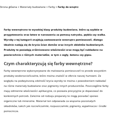
Strona główna
»
Materiały budowlane
»
Farby
»
Farby do wnętrz
Farby
wewnętrzne to wysokiej klasy produkty
budowlane
, które są szybkie w
przygotowaniu oraz łatwe w nanoszeniu za pomocą natrysku, pędzla czy wałka.
Wyroby z tej kategorii znajdują zastosowanie wewnątrz pomieszczeń, dlatego
idealnie nadają się do krycia ścian domów oraz innych obiektów
budowlanych
.
Produkty te posiadają zróżnicowane właściwości oraz mogą być nakładane na
powierzchnie z różnych
materiałów
, w tym z cegły, betonu czy
gipsu
.
Czym charakteryzują się farby wewnętrzne?
Farby wewnętrzne wykorzystywane do malowania pomieszczeń to przede wszystkim
produkty wodorozcieńczalne, które można znaleźć w ofercie naszej
hurtowni
. Ze
względu na podwyższoną zdolność krycia wyroby te można z powodzeniem nakładać
na różne
materiały budowlane
oraz pigmenty innych producentów. Poszczególne farby
mają odmienne właściwości aplikacyjne, co pozwala precyzyjnie je dopasować do
konkretnych potrzeb. Zależnie od rodzaju preparaty te mogą posiadać spoiwo
organiczne lub mineralne.
Materiał
ten odpowiada za wiązania pozostałych
składników, takich jak rozcieńczalniki, rozpuszczalniki, pigmenty, wypełniacze i środki
pomocnicze.