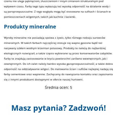
czemu nie ulega pęknięciom, złuszczeniom i innym zmianom strukturalnym pod
wpływem czasu. Farby tego typu wykazują też wysoką odporność na działanie wody i
są paroprzepuszczalne. Z tego względu mogą być stosowane na sufitach i ścianach w
pomieszczeniach wilgotnych, takich jak kuchnie i łazienki.
Produkty mineralne
Wyroby mineralne nie posiadają spoiwa z żywic, tylko różnego rodzaju surowców
mineralnych. W takich farbach najczęściej stosuje się wapno gaszone bądź też
nazywany szkłem wodnym krzemian potasowy. Produkty te należą do najbardziej
ekologicznych rozwiązań, a także często wybierane są przez konserwatorów zabytków.
Farby te znajdują zastosowanie w kryciu powierzchni zarówno wewnętrznych, jak i
zewnętrznych. Do ich zalet należy bardzo wysoka gazoprzepuszczalność, a także dobra
odporność na oddziaływanie wilgoci. Do malowania ścian i sufitów najlepiej nadają się
farby cementowe oraz wapienne. Zachęcamy do nawiązania kontaktu oraz zapoznania
się z innymi produktami dostępnymi w ofercie naszej hurtowni.
Średnia ocen:
5
Masz pytania? Zadzwoń!