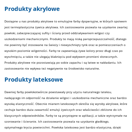
Produkty akrylowe
Dostępne u nas produkty akrylowe to emulsyjne farby dyspersyjne, w których spoiwem
jest termoplastyczna żywica akrylowa. Ich zastosowanie pozwala na uzyskanie zwartej
powłoki, zabezpieczającej
sufity
i ściany przed oddziaływaniem wilgoci czy
uszkodzeniami mechanicznymi. Produkty te mają niską paroprzepuszczalność, dlatego
nie powinny być stosowane na świeży i niewyschnięty
tynk
oraz w pomieszczeniach o
wysokim poziomie wilgotności. Farby te zapewniają żywe kolory przez długi czas po
wyschnięciu, a także nie ulegają blaknięciu pod wpływem promieni słonecznych.
Produkty akrylowe nie pozostawiają po sobie zapachu i są łatwe w nakładaniu. Ich
zastosowanie nie wpływa też negatywnie na środowisko naturalne.
Produkty lateksowe
Dawniej farby powłokotwórcze powstawały przy użyciu naturalnego lateksu,
nadającego im odporność na działanie wilgoci i uszkodzenia mechaniczne oraz bardzo
wysoką elastyczność. Obecnie mianem lateksowych określa się wyroby akrylowe, które
cechuje bardzo duża zawartość emulsji żywiczych oraz właściwości zbliżone do ich
klasycznych odpowiedników. Farby te są przystępne w aplikacji, a także wytrzymałe na
szorowanie i ścieranie. Ich zastosowanie pozwala na uzyskanie gładkiego,
optymalnego krycia powierzchni. Powłoka lateksowa jest bardzo elastyczna, dzięki