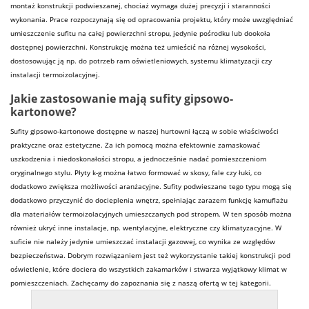
montaż konstrukcji podwieszanej, chociaż wymaga dużej precyzji i staranności
wykonania. Prace rozpoczynają się od opracowania projektu, który może uwzględniać
umieszczenie sufitu na całej powierzchni stropu, jedynie pośrodku lub dookoła
dostępnej powierzchni. Konstrukcję można też umieścić na różnej wysokości,
dostosowując ją np. do potrzeb ram oświetleniowych,
systemu
klimatyzacji czy
instalacji termoizolacyjnej.
Jakie zastosowanie mają sufity gipsowo-
kartonowe?
Sufity gipsowo-kartonowe dostępne w naszej hurtowni łączą w sobie właściwości
praktyczne oraz estetyczne. Za ich pomocą można efektownie zamaskować
uszkodzenia i niedoskonałości stropu, a jednocześnie nadać pomieszczeniom
oryginalnego stylu. Płyty k-g można łatwo formować w skosy, fale czy łuki, co
dodatkowo zwiększa możliwości aranżacyjne. Sufity podwieszane tego typu mogą się
dodatkowo przyczynić do docieplenia wnętrz, spełniając zarazem funkcję kamuflażu
dla
materiałów
termoizolacyjnych umieszczanych pod stropem. W ten sposób można
również ukryć inne instalacje, np. wentylacyjne, elektryczne czy klimatyzacyjne. W
suficie nie należy jedynie umieszczać instalacji gazowej, co wynika ze względów
bezpieczeństwa. Dobrym rozwiązaniem jest też wykorzystanie takiej konstrukcji pod
oświetlenie, które dociera do wszystkich zakamarków i stwarza wyjątkowy klimat w
pomieszczeniach. Zachęcamy do zapoznania się z naszą ofertą w tej kategorii.