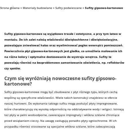
Strona główna
»
Materiały budowlane
»
Sufity podwieszane
»
Sufity gipsowo-kartonowe
Sufity gipsowo-kartonowe są wyjątkowo trwałe i estetyczne, a przy tym łatwe w
montażu. Do ich zalet należą właściwości dźwiękochłonne i dźwiękoizolacyjne,
pozwalające zniwelować hałas oraz wyeliminować pogłos wewnątrz pomieszczeń.
Powierzchnia płyt gipsowo-kartonowych jest gładka, co umożliwia malowanie ich
na różne kolory i optymalne dostosowanie do wystroju wnętrza. Sufity te
pozwalają również na bezproblemowe zamontowanie oświetlenia, np. reflektorów
czy spotów.
Czym się wyróżniają nowoczesne sufity gipsowo-
kartonowe?
Sufity gipsowo-kartonowe mogą być zbudowane z płyt różnego typu, których cechą
wspólną są specyficzne właściwości. Wiele takich konstrukcji znajdziesz w ofercie
naszej
hurtowni
. Do wykonania takiego
sufitu
mogą posłużyć płyty impregnowane,
które charakteryzują się wysoką odpornością na oddziaływanie wody i wilgoci. Istnieją
też płyty w pełni wodoodporne, zawierające impregnaty i włókna szklane chroniące
przed wsiąkaniem cieczy. Na uwagę zasługują ponadto płyty ogniochronne. W ich
przypadku również stosowane są specjalne włókna szklane, które zabezpieczają