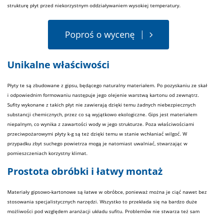
strukturę płyt przed niekorzystnym oddziaływaniem wysokiej temperatury.
Poproś o wycenę
Unikalne właściwości
Płyty te są zbudowane z gipsu, będącego naturalny
materiałem
. Po pozyskaniu ze skał
i odpowiednim formowaniu następuje jego olejenie warstwą kartonu od zewnątrz.
Sufity wykonane z takich płyt nie zawierają dzięki temu żadnych niebezpiecznych
substancji chemicznych, przez co są wyjątkowo ekologiczne.
Gips
jest materiałem
niepalnym, co wynika z zawartości wody w jego strukturze. Poza właściwościami
przeciwpożarowymi płyty k-g są też dzięki temu w stanie wchłaniać wilgoć. W
przypadku zbyt suchego powietrza mogą je natomiast uwalniać, stwarzając w
pomieszczeniach korzystny klimat.
Prostota obróbki i łatwy montaż
Materiały
gipsowo-kartonowe są łatwe w obróbce, ponieważ można je ciąć nawet bez
stosowania specjalistycznych narzędzi. Wszystko to przekłada się na bardzo duże
możliwości pod względem aranżacji układu sufitu. Problemów nie stwarza też sam