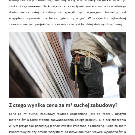
wielopoziomowych konstrukcji sufitowych czy ścian o nietypowym kształcie, np.
z łukami czy wnękami. Na koszty może też wpływać konieczność odpowiedniego
dostosowania całej zabudowy do specyficznych wymagań, chociażby pod
względem odporności na hałas, ogień czy wilgoć. W przypadku najbardziej
zaawansowanych projektów proces montażu jest bardziej złożony i kosztowny.
Z czego wynika cena za m² suchej zabudowy?
Cena za m² suchej zabudowy również uzależniona jest od rodzaju użytych
materiałów, a także stopnia zaawansowania całego projektu. Nie bez znaczenia
w tym przypadku pozostają jednak kwestie związane z robocizną. Cena za metr
kwadratowy zależy przede wszystkim od indywidualnych stawek wykonawców, a