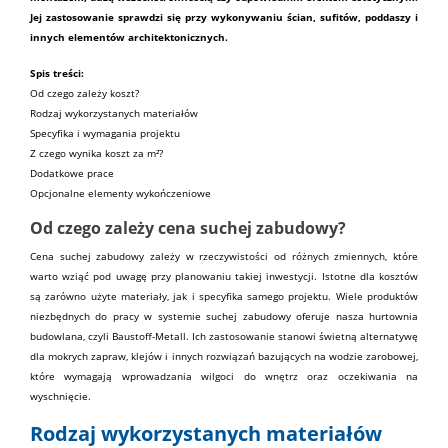
Jej zastosowanie sprawdzi się przy wykonywaniu ścian,
sufitów
, poddaszy i
innych elementów architektonicznych.
Spis treści:
Od czego zależy koszt?
Rodzaj wykorzystanych materiałów
Specyfika i wymagania projektu
Z czego wynika koszt za m²?
Dodatkowe prace
Opcjonalne elementy wykończeniowe
Od czego zależy cena suchej zabudowy?
Cena
suchej zabudowy
zależy w rzeczywistości od różnych zmiennych, które
warto wziąć pod uwagę przy planowaniu takiej inwestycji. Istotne dla kosztów
są zarówno użyte
materiały
, jak i specyfika samego projektu. Wiele produktów
niezbędnych do pracy w systemie suchej zabudowy oferuje nasza
hurtownia
budowlana
, czyli
Baustoff-Metall
. Ich zastosowanie stanowi świetną alternatywę
dla mokrych
zapraw
,
klejów
i innych rozwiązań bazujących na wodzie zarobowej,
które wymagają wprowadzania wilgoci do wnętrz oraz oczekiwania na
wyschnięcie.
Rodzaj wykorzystanych materiałów