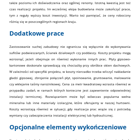
także poziomu ich doświadczenia oraz ogólnej renomy. Istotną kwestią jest też
czas realizacji projektu. Im wcześniej ekipa
budowlana
może zakończyć prace,
tym z reguły wyższy koszt inwestycji. Warto też pamiętać, że ceny robocizny
różnią się w poszczególnych regionach kraju.
Dodatkowe prace
Zastosowanie suchej zabudowy nie ogranicza się wyłącznie do wykonywania
sufitów podwieszanych, ścianek działowych czy poddaszy. Koszty projektu mogą
wzrosnąć, jeżeli obejmuje on również wykonanie innych prac. Płyty gipsowo-
kartonowe doskonale sprawdzają się chociażby przy obróbce okien dachowych.
W zależności od specyfiki projektu, w koszty nierzadko trzeba wliczyć nakładanie
gładzi gipsowej
, zbrojenie połączeń płyt, spoinowanie, gruntowanie, malowanie
czy wklejanie taśmy narożnikowej. Cena za metr kwadratowy wzrasta również w
przypadku zadań, w ramach których konieczne jest zapewnienie odpowiedniej
instalacji termicznej. Rozwiązaniem może być wówczas popularna
wełna
mineralna
lub inne
materiały izolacyjne
, które oferujemy w
naszej hurtowni
.
Koszty wzrastają również w sytuacji, gdy realizacja prac wiąże się z potrzebą
wymiany czy zabezpieczenia instalacji elektrycznej lub hydraulicznej.
Opcjonalne elementy wykończeniowe