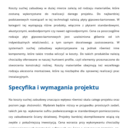
Koszty suchej zabudowy w dużej mierze zależą od rodzaju materiałów, które
zostaną wykorzystane do realizacji danego projektu. Do najbardziej
podstawowych rozwiązań w tej technologii należą
płyty gipsowo-kartonowe
. W
kategorii tej występują różne produkty, włącznie z płytami standardowymi,
akustycznymi, wodoodpornymi czy nawet ognioodpornymi. Cena za poszczególne
rodzaje płyt gipsowo-kartonowych jest uzależniona głównie od ich
indywidualnych właściwości, a tym samym docelowego zastosowania. W
systemach suchej zabudowy wykorzystywane są jednak również inne
komponenty, które także trzeba wliczyć w koszty. Do takich produktów należą
chociażby oferowane w naszej
hurtowni
profile
, czyli elementy przeznaczone do
stworzenia konstrukcji nośnej. Koszty materiałów obejmują też wszelkiego
rodzaju
akcesoria
montażowe, które są niezbędne dla sprawnej realizacji prac
instalacyjnych.
Specyfika i wymagania projektu
Na koszty suchej zabudowy znacząco wpływa również skala całego projektu oraz
poziom jego złożoności. Wydatek będzie niższy w przypadku prostszych zadań,
takich jak np. wykonanie
sufitu podwieszanego
w standardowym pomieszczeniu
czy zabudowanie ściany działowej. Projekty bardziej skomplikowane wiążą się
zwykle z pokaźniejszą inwestycją. Cena wzrasta przy wykonywaniu chociażby