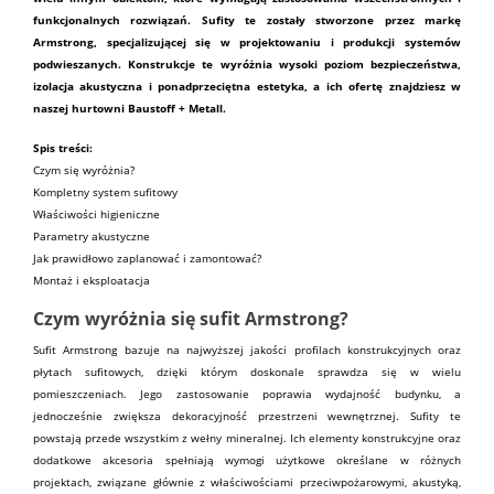
funkcjonalnych rozwiązań. Sufity te zostały stworzone przez markę
Armstrong, specjalizującej się w projektowaniu i produkcji systemów
podwieszanych. Konstrukcje te wyróżnia wysoki poziom bezpieczeństwa,
izolacja akustyczna i ponadprzeciętna estetyka, a ich ofertę znajdziesz w
naszej hurtowni
Baustoff
+ Metall.
Spis treści:
Czym się wyróżnia?
Kompletny system sufitowy
Właściwości higieniczne
Parametry akustyczne
Jak prawidłowo zaplanować i zamontować?
Montaż i eksploatacja
Czym wyróżnia się sufit Armstrong?
Sufit Armstrong
bazuje na najwyższej jakości profilach konstrukcyjnych oraz
płytach sufitowych, dzięki którym doskonale sprawdza się w wielu
pomieszczeniach. Jego zastosowanie poprawia wydajność budynku, a
jednocześnie zwiększa dekoracyjność przestrzeni wewnętrznej. Sufity te
powstają przede wszystkim z
wełny mineralnej
. Ich elementy konstrukcyjne oraz
dodatkowe akcesoria spełniają wymogi użytkowe określane w różnych
projektach, związane głównie z właściwościami przeciwpożarowymi, akustyką,