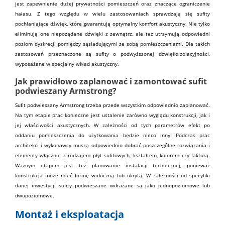
jest zapewnienie dużej prywatności pomieszczeń oraz znaczące ograniczenie
hałasu. Z tego względu w wielu zastosowaniach sprawdzają się sufity
pochłaniające dźwięk, które gwarantują optymalny komfort akustyczny. Nie tylko
eliminują one niepożądane dźwięki z zewnątrz, ale też utrzymują odpowiedni
poziom dyskrecji pomiędzy sąsiadującymi ze sobą pomieszczeniami. Dla takich
zastosowań przeznaczone są sufity o podwyższonej dźwiękoizolacyjności,
wyposażane w specjalny wkład akustyczny.
Jak prawidłowo zaplanować i zamontować sufit
podwieszany Armstrong?
Sufit podwieszany
Armstrong trzeba przede wszystkim odpowiednio zaplanować.
Na tym etapie prac konieczne jest ustalenie zarówno wyglądu konstrukcji, jak i
jej właściwości akustycznych. W zależności od tych parametrów efekt po
oddaniu pomieszczenia do użytkowania będzie nieco inny. Podczas prac
architekci i wykonawcy muszą odpowiednio dobrać poszczególne rozwiązania i
elementy włącznie z rodzajem płyt sufitowych, kształtem, kolorem czy fakturą.
Ważnym etapem jest też planowanie instalacji technicznej, ponieważ
konstrukcja może mieć formę widoczną lub ukrytą. W zależności od specyfiki
danej inwestycji sufity podwieszane wdrażane są jako jednopoziomowe lub
dwupoziomowe.
Montaż i eksploatacja