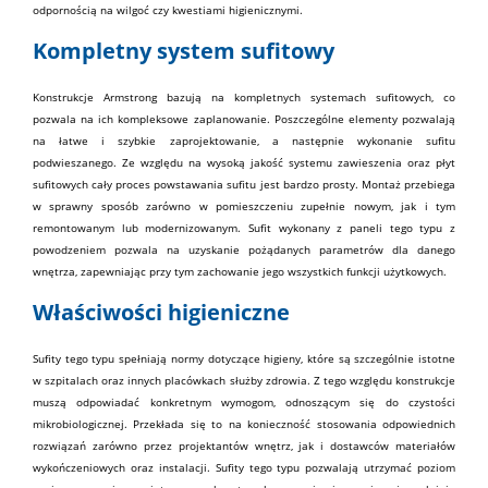
odpornością na wilgoć czy kwestiami higienicznymi.
Kompletny system sufitowy
Konstrukcje Armstrong bazują na kompletnych systemach sufitowych, co
pozwala na ich kompleksowe zaplanowanie. Poszczególne elementy pozwalają
na łatwe i szybkie zaprojektowanie, a następnie wykonanie sufitu
podwieszanego. Ze względu na wysoką jakość
systemu
zawieszenia oraz płyt
sufitowych cały proces powstawania sufitu jest bardzo prosty. Montaż przebiega
w sprawny sposób zarówno w pomieszczeniu zupełnie nowym, jak i tym
remontowanym lub modernizowanym. Sufit wykonany z paneli tego typu z
powodzeniem pozwala na uzyskanie pożądanych parametrów dla danego
wnętrza, zapewniając przy tym zachowanie jego wszystkich funkcji użytkowych.
Właściwości higieniczne
Sufity tego typu
spełniają normy dotyczące higieny
, które są szczególnie istotne
w szpitalach oraz innych placówkach
służby zdrowia
. Z tego względu konstrukcje
muszą odpowiadać konkretnym wymogom, odnoszącym się do czystości
mikrobiologicznej. Przekłada się to na konieczność stosowania odpowiednich
rozwiązań zarówno przez projektantów wnętrz, jak i dostawców
materiałów
wykończeniowych oraz instalacji. Sufity tego typu pozwalają utrzymać poziom