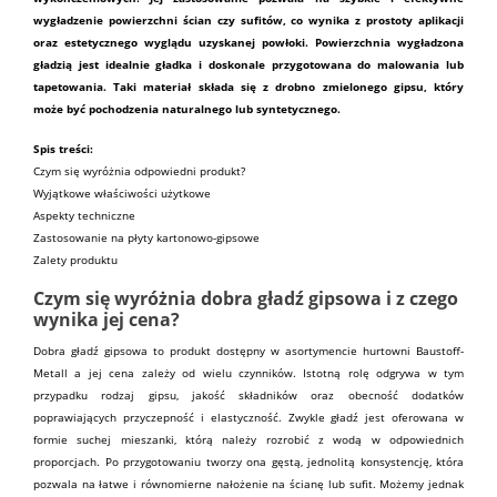
wygładzenie powierzchni ścian czy sufitów, co wynika z prostoty aplikacji
oraz estetycznego wyglądu uzyskanej powłoki. Powierzchnia wygładzona
gładzią jest idealnie gładka i doskonale przygotowana do malowania lub
tapetowania. Taki
materiał
składa się z drobno zmielonego gipsu, który
może być pochodzenia naturalnego lub syntetycznego.
Spis treści:
Czym się wyróżnia odpowiedni produkt?
Wyjątkowe właściwości użytkowe
Aspekty techniczne
Zastosowanie na płyty kartonowo-gipsowe
Zalety produktu
Czym się wyróżnia dobra gładź gipsowa i z czego
wynika jej cena?
Dobra
gładź gipsowa
to produkt dostępny w asortymencie
hurtowni
Baustoff-
Metall
a jej cena zależy od wielu czynników. Istotną rolę odgrywa w tym
przypadku rodzaj gipsu, jakość składników oraz obecność dodatków
poprawiających przyczepność i elastyczność. Zwykle gładź jest oferowana w
formie suchej mieszanki, którą należy rozrobić z wodą w odpowiednich
proporcjach. Po przygotowaniu tworzy ona gęstą, jednolitą konsystencję, która
pozwala na łatwe i równomierne nałożenie na ścianę lub
sufit
. Możemy jednak