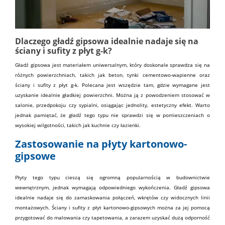
Dlaczego gładź gipsowa idealnie nadaje się na
ściany i sufity z płyt g-k?
Gładź gipsowa jest materiałem uniwersalnym, który doskonale sprawdza się na
różnych powierzchniach, takich jak beton,
tynki
cementowo-wapienne oraz
ściany i
sufity
z
płyt g-k
. Polecana jest wszędzie tam, gdzie wymagane jest
uzyskanie idealnie gładkiej powierzchni. Można ją z powodzeniem stosować w
salonie, przedpokoju czy sypialni, osiągając jednolity, estetyczny efekt. Warto
jednak pamiętać, że gładź tego typu nie sprawdzi się w pomieszczeniach o
wysokiej wilgotności, takich jak kuchnie czy łazienki.
Zastosowanie na płyty kartonowo-
gipsowe
Płyty tego typu cieszą się ogromną popularnością w budownictwie
wewnętrznym, jednak wymagają odpowiedniego wykończenia. Gładź gipsowa
idealnie nadaje się do zamaskowania połączeń, wkrętów czy widocznych linii
montażowych. Ściany i sufity z płyt kartonowo-gipsowych można za jej pomocą
przygotować do malowania czy tapetowania, a zarazem uzyskać dużą odporność