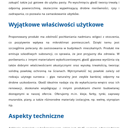
zakupić także już gotowe do użytku pasty. Po wyschnięciu gładź tworzy trwałą i
odporną powierzchnię, skutecznie wypełniającą drobne nierówności, rysy i
zadrapania, co pozwala na zamaskowanie ubytków.
Wyjątkowe właściwości użytkowe
Proponowany produkt ma zdolność pochłaniania nadmiaru wilgoci z otoczenia,
co pozytywnie wpływa na mikroklimat pomieszczeń. Dzięki temu jest
szczególnie polecany do zastosowania w budynkach mieszkalnych. Produkt nie
emituje szkodliwych substancji, co sprawia, że jest przyjazny dla zdrowia. W
porównaniu z innymi
materiałami
wykończeniowymi, gładź gipsowa wyróżnia się
także dobrymi właściwościami
akustycznymi
oraz wysoką trwałością, tworząc
solidną powłokę ochronną na ścianach. Wytrzymałość tej powłoki zależy od
rodzaju użytego surowca –
gips
naturalny jest zwykle bardziej odporny na
drobne uszkodzenia. Gładź idealnie nadaje się do wykańczania wnętrz oraz ich
renowacji, doskonale współgrając z innymi produktami
chemii budowlanej
dostępnymi w naszej ofercie. Oferujemy m.in.
kleje
,
farby
,
tynki
,
zaprawy
murarskie
,
piany
, a także różnorodne
materiały izolacyjne
, np.
wełnę
,
styropian
itp.
Aspekty techniczne