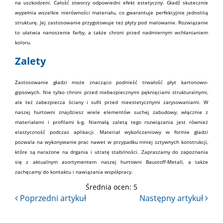
na uszkodzeni. Całość stworzy odpowiedni efekt estetyczny. Gładź skutecznie
wypełnia wszelkie nierówności materiału, co gwarantuje perfekcyjnie jednolitą
strukturę. Jej zastosowanie przygotowuje też płyty pod malowanie. Rozwiązanie
to ułatwia nanoszenie
farby
, a także chroni przed nadmiernym wchłanianiem
koloru.
Zalety
Zastosowanie gładzi może znacząco podnieść trwałość płyt kartonowo-
gipsowych. Nie tylko chroni przed niebezpiecznymi pęknięciami strukturalnymi,
ale też zabezpiecza ściany i sufit przed nieestetycznymi zarysowaniami. W
naszej hurtowni
znajdziesz wiele elementów
suchej zabudowy
, włącznie z
materiałami i
profilami k-g.
Niemałą zaletą tego rozwiązania jest również
elastyczność podczas aplikacji. Materiał wykończeniowy w formie gładzi
pozwala na wykonywanie prac nawet w przypadku mniej sztywnych konstrukcji,
które są narażone na drgania i utratę stabilności. Zapraszamy do zapoznania
się z aktualnym asortymentem naszej hurtowni Baustoff-Metall, a także
zachęcamy do
kontaktu
i nawiązania współpracy.
Średnia ocen:
5