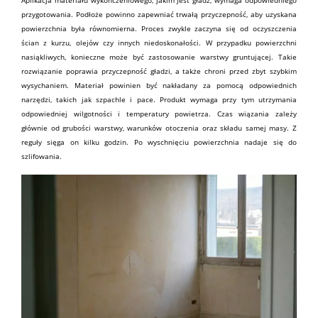
Aplikacja materiału wykończeniowego, jakim jest gładź, wymaga odpowiedniego
przygotowania. Podłoże powinno zapewniać trwałą przyczepność, aby uzyskana
powierzchnia była równomierna. Proces zwykle zaczyna się od oczyszczenia
ścian z kurzu, olejów czy innych niedoskonałości. W przypadku powierzchni
nasiąkliwych, konieczne może być zastosowanie warstwy gruntującej. Takie
rozwiązanie poprawia przyczepność gładzi, a także chroni przed zbyt szybkim
wysychaniem. Materiał powinien być nakładany za pomocą odpowiednich
narzędzi
, takich jak szpachle i pace. Produkt wymaga przy tym utrzymania
odpowiedniej wilgotności i temperatury powietrza. Czas wiązania zależy
głównie od grubości warstwy, warunków otoczenia oraz składu samej masy. Z
reguły sięga on kilku godzin. Po wyschnięciu powierzchnia nadaje się do
szlifowania.