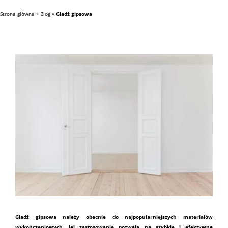
Strona główna
»
Blog
»
Gładź gipsowa
Gładź gipsowa należy obecnie do najpopularniejszych
materiałów
wykończeniowych. Jej zastosowanie pozwala na szybkie i efektywne