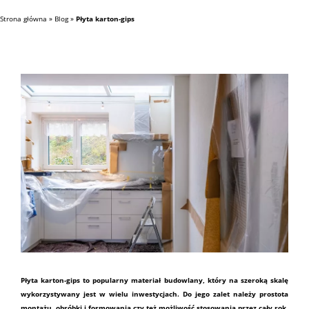
Strona główna
»
Blog
»
Płyta karton-gips
Płyta karton-gips
to popularny
materiał budowlany
, który na szeroką skalę
wykorzystywany jest w wielu inwestycjach. Do jego zalet należy prostota
montażu, obróbki i formowania czy też możliwość stosowania przez cały rok.