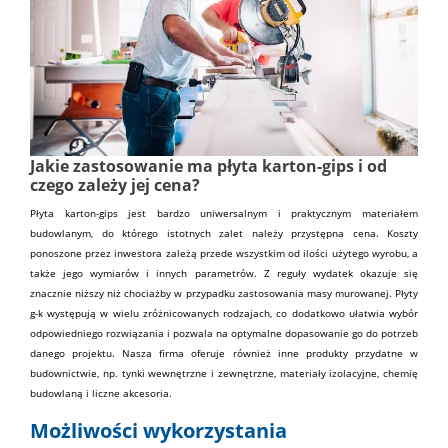
Jakie zastosowanie ma płyta karton-gips i od
czego zależy jej cena?
Płyta karton-gips jest bardzo uniwersalnym i praktycznym materiałem
budowlanym
, do którego istotnych zalet należy przystępna cena. Koszty
ponoszone przez inwestora zależą przede wszystkim od ilości użytego wyrobu, a
także jego wymiarów i innych parametrów. Z reguły wydatek okazuje się
znacznie niższy niż chociażby w przypadku zastosowania masy murowanej. Płyty
g-k występują w wielu zróżnicowanych rodzajach, co dodatkowo ułatwia wybór
odpowiedniego rozwiązania i pozwala na optymalne dopasowanie go do potrzeb
danego projektu.
Nasza firma
oferuje również inne produkty przydatne w
budownictwie, np.
tynki wewnętrzne
i
zewnętrzne
,
materiały izolacyjne
,
chemię
budowlaną
i liczne
akcesoria
.
Możliwości wykorzystania