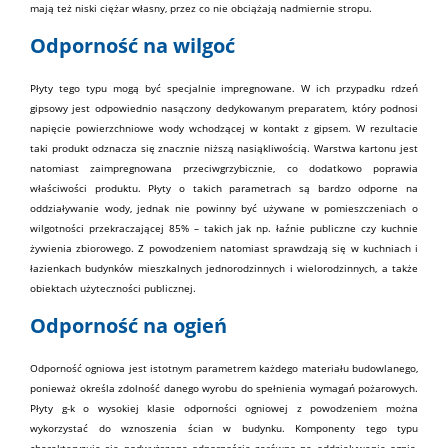
mają też niski ciężar własny, przez co nie obciążają nadmiernie stropu.
Odporność na wilgoć
Płyty tego typu mogą być specjalnie impregnowane. W ich przypadku rdzeń
gipsowy jest odpowiednio nasączony dedykowanym preparatem, który podnosi
napięcie powierzchniowe wody wchodzącej w kontakt z gipsem. W rezultacie
taki produkt odznacza się znacznie niższą nasiąkliwością. Warstwa kartonu jest
natomiast zaimpregnowana przeciwgrzybicznie, co dodatkowo poprawia
właściwości produktu. Płyty o takich parametrach są bardzo odporne na
oddziaływanie wody, jednak nie powinny być używane w pomieszczeniach o
wilgotności przekraczającej 85% – takich jak np. łaźnie publiczne czy kuchnie
żywienia zbiorowego. Z powodzeniem natomiast sprawdzają się w kuchniach i
łazienkach budynków mieszkalnych jednorodzinnych i wielorodzinnych, a także
obiektach użyteczności publicznej.
Odporność na ogień
Odporność ogniowa jest istotnym parametrem każdego materiału budowlanego,
ponieważ określa zdolność danego wyrobu do spełnienia wymagań pożarowych.
Płyty g-k o wysokiej klasie odporności ogniowej z powodzeniem można
wykorzystać do wznoszenia ścian w budynku. Komponenty tego typu
charakteryzują się podwyższoną odpornością zarówno na oddziaływanie ognia,