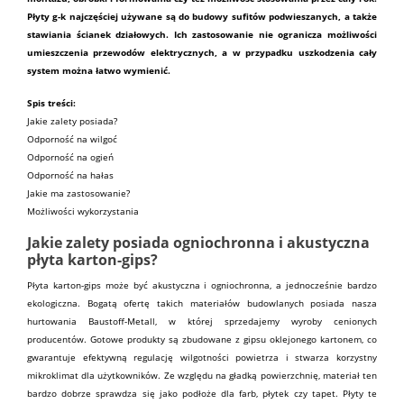
Płyty g-k najczęściej używane są do budowy
sufitów
podwieszanych, a także
stawiania ścianek działowych. Ich zastosowanie nie ogranicza możliwości
umieszczenia przewodów elektrycznych, a w przypadku uszkodzenia cały
system
można łatwo wymienić.
Spis treści:
Jakie zalety posiada?
Odporność na wilgoć
Odporność na ogień
Odporność na hałas
Jakie ma zastosowanie?
Możliwości wykorzystania
Jakie zalety posiada ogniochronna i akustyczna
płyta karton-gips?
Płyta karton-gips
może być akustyczna i ogniochronna, a jednocześnie bardzo
ekologiczna.
Bogatą ofertę
takich
materiałów budowlanych
posiada nasza
hurtowania
Baustoff-Metall
, w której sprzedajemy wyroby cenionych
producentów. Gotowe produkty są zbudowane z
gipsu
oklejonego kartonem, co
gwarantuje efektywną regulację wilgotności powietrza i stwarza korzystny
mikroklimat dla użytkowników. Ze względu na gładką powierzchnię, materiał ten
bardzo dobrze sprawdza się jako podłoże dla
farb
, płytek czy tapet. Płyty te