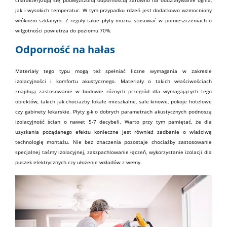
jak i wysokich temperatur. W tym przypadku rdzeń jest dodatkowo wzmocniony
włóknem szklanym. Z reguły takie płyty można stosować w pomieszczeniach o
wilgotności powietrza do poziomu 70%.
Odporność na hałas
Materiały
tego typu mogą też spełniać liczne wymagania w zakresie
izolacyjności i komfortu akustycznego. Materiały o takich właściwościach
znajdują zastosowanie w budowie różnych przegród dla wymagających tego
obiektów, takich jak chociażby lokale mieszkalne, sale kinowe, pokoje hotelowe
czy
gabinety lekarskie
. Płyty g-k o dobrych parametrach akustycznych podnoszą
izolacyjność ścian o nawet 5-7 decybeli. Warto przy tym pamiętać, że dla
uzyskania pożądanego efektu konieczne jest również zadbanie o właściwą
technologię montażu. Nie bez znaczenia pozostaje chociażby zastosowanie
specjalnej taśmy izolacyjnej, zaszpachlowanie łączeń, wykorzystanie izolacji dla
puszek elektrycznych czy ułożenie wkładów z
wełny
.