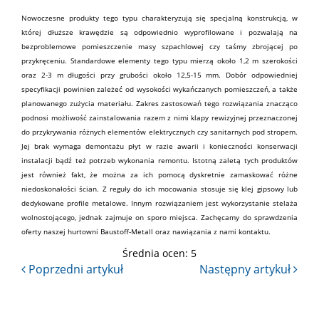
Nowoczesne produkty tego typu charakteryzują się specjalną konstrukcją, w
której dłuższe krawędzie są odpowiednio wyprofilowane i pozwalają na
bezproblemowe pomieszczenie masy szpachlowej czy taśmy zbrojącej po
przykręceniu. Standardowe elementy tego typu mierzą około 1,2 m szerokości
oraz 2-3 m długości przy grubości około 12,5-15 mm. Dobór odpowiedniej
specyfikacji powinien zależeć od wysokości wykańczanych pomieszczeń, a także
planowanego zużycia materiału. Zakres zastosowań tego rozwiązania znacząco
podnosi możliwość zainstalowania razem z nimi
klapy rewizyjnej
przeznaczonej
do przykrywania różnych elementów elektrycznych czy sanitarnych pod stropem.
Jej brak wymaga demontażu płyt w razie awarii i konieczności konserwacji
instalacji bądź też potrzeb wykonania remontu. Istotną zaletą tych produktów
jest również fakt, że można za ich pomocą dyskretnie zamaskować różne
niedoskonałości ścian. Z reguły do ich
mocowania
stosuje się
klej gipsowy
lub
dedykowane profile metalowe. Innym rozwiązaniem jest wykorzystanie stelaża
wolnostojącego, jednak zajmuje on sporo miejsca. Zachęcamy do sprawdzenia
oferty naszej
hurtowni
Baustoff-Metall
oraz nawiązania z nami
kontaktu
.
Średnia ocen:
5