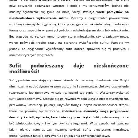
gdyż optycznie podwyższa wnętrze i dodaje mu centymetrów. Jednak nie
musimy ograniczać się tylko do białej
farby
.
Istnieje wiele pomysłów na
niestandardowe wykończenie sufitu
. Możemy z niego zrobić powierzchnię
ozdobną i niezwykle oryginalną, która przyciągnie wzrok niebanalnym kolorem i
formą oraz zapadnie w pamięci gościom odwiedzającym dom lub mieszkanie.
Bez względu na to, czy remontujemy stare mieszkanie, czy urządzamy nowe,
warto poświęcić trochę czasu na staranne wykończenie sufitu. Pamiętajmy
jednak, że oryginalnie wykończony sufit dobrze sprawdzi się w prostych i
minimalistycznych wnętrzach.
Sufit podwieszany daje nieskończone
możliwości!
Sufity podwieszane stają się niemal standardem w nowym budownictwie. Dzięki
nim możemy nadać dynamikę pomieszczeniu i zamontować ciekawe oświetlenie
rozproszone lub punktowe w salonie, kuchni czy sypialni. Wystarczy wykonać
sufit wielopoziomowy. Stosuje się go również w celu ukrycia nieestetycznych rur,
przewodów, instalacji, pęknięć, ubytków farby i innych niedoskonałości stropu,
które nie powinny być widoczne.
Podwieszane elementy mogą przyjmować
dowolny kształt, np. koła, kwadratu czy prostokąta
.
Sufit podwieszany
może
być wielopoziomowy – i w tym tkwi cały jego urok. W zależności od tego, na
jakim efekcie nam zależy, możemy wybrać
sufity akustyczne
, metalowe,
monolityczne, z funkcją ogrzewania i chłodzenia czy
wyspy
sufitowe.