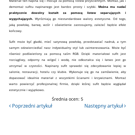
Materiał ten napina się i mocuje za pomocą listew przyściennych. Montaż, jak i
demontaż sufitu napinanego jest bardzo prosty i szybki.
Można mu nadać
praktycznie dowolny kształt za pomocą listew separujących i
wypychających.
Wyróżniają go niestandardowe walory estetyczne. Od tego,
jaką powłokę, barwę, wzór i oświetlenie zastosujemy, zależeć będzie efekt
końcowy.
Sufit może być gładki, mieć satynową powłokę, przedstawiać nadruk, a tym
samym odzwierciedlać nasz indywidualny styl lub zainteresowania. Może być
również podświetlony za pomocą taśm RGB. Dzięki
materiałowi
sufit jest
rozciągliwy, odporny na wilgoć i wodę, nie odkształca się i łatwo jest go
utrzymać w czystości. Napinany sufit sprawdzi się zdecydowanie lepiej w
salonie,
restauracji
, hotelu czy klubie. Wykonuje się go na zamówienie, aby
dopasować idealnie materiał z wszystkimi ścianami i krzywiznami. Montaż
warto powierzyć profesjonalnej firmie, dzięki której sufit będzie wyglądał
estetycznie i wyjątkowo.
Średnia ocen:
5