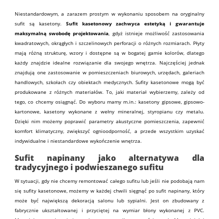
Niestandardowym, a zarazem prostym w wykonaniu sposobem na oryginalny
sufit są kasetony.
Sufit kasetonowy
zachwyca estetyką i gwarantuje
maksymalną swobodę projektowania
, gdyż istnieje możliwość zastosowania
kwadratowych, okrągłych i szczelinowych perforacji o różnych rozmiarach. Płyty
mają różną strukturę, wzory i dostępne są w bogatej gamie kolorów, dlatego
każdy znajdzie idealne rozwiązanie dla swojego wnętrza. Najczęściej jednak
znajdują one zastosowanie w pomieszczeniach biurowych, urzędach, galeriach
handlowych, szkołach czy obiektach medycznych. Sufity kasetonowe mogą być
produkowane z różnych
materiałów
. To, jaki materiał wybierzemy, zależy od
tego, co chcemy osiągnąć. Do wyboru mamy m.in.: kasetony gipsowe, gipsowo-
kartonowe, kasetony wykonane z
wełny
mineralnej,
styropianu
czy metalu.
Dzięki nim możemy poprawić parametry akustyczne pomieszczenia, zapewnić
komfort klimatyczny, zwiększyć ognioodporność, a przede wszystkim uzyskać
indywidualne i niestandardowe wykończenie wnętrza.
Sufit napinany jako alternatywa dla
tradycyjnego i podwieszanego sufitu
W sytuacji, gdy nie chcemy remontować całego sufitu lub jeśli nie podobają nam
się
sufity kasetonowe
, możemy w każdej chwili sięgnąć po sufit napinany, który
może być największą dekoracją
salonu
lub sypialni. Jest on zbudowany z
fabrycznie ukształtowanej i przyciętej na wymiar błony wykonanej z PVC.